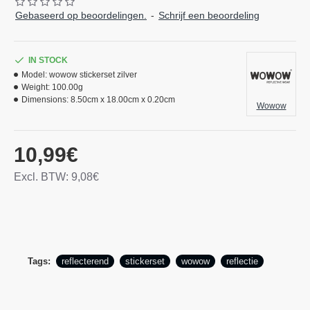
Gebaseerd op beoordelingen.
-
Schrijf een beoordeling
IN STOCK
Model:
wowow stickerset zilver
Weight:
100.00g
Dimensions:
8.50cm x 18.00cm x 0.20cm
Wowow
10,99€
Excl. BTW: 9,08€
Tags:
reflecterend
stickerset
wowow
reflectie