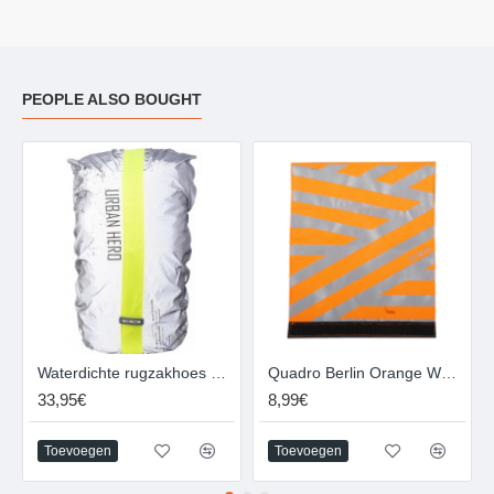
PEOPLE ALSO BOUGHT
Waterdichte rugzakhoes WOWOW Urban hero full reflective - extra large - 30-35L
Quadro Berlin Orange WOWOW
33,95€
8,99€
Toevoegen
Toevoegen