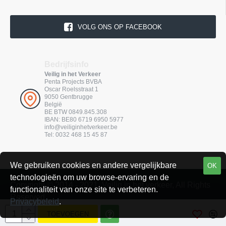
VOLG ONS OP FACEBOOK
Bedrijfsinfo
Veilig in het Verkeer
Penta Projects BVBA
Oscar Roelsstraat 1
9050 Gentbrugge
België
BE BTW 0849.845.308
IBAN: BE80 6719 6950 5977
info@veiliginhetverkeer.be
Tel: 0032 468 15 45 87
We gebruiken cookies en andere vergelijkbare
OK
technologieën om uw browse-ervaring en de
Copyright © 2014 - 2021, Veilig in het verkeer, All Rights
functionaliteit van onze site te verbeteren.
Reserved
Privacybeleid
.
Webdesign: Freakout.be
TOEVOEGEN