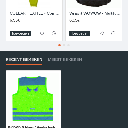
COLLAR TEXTILE - Compact reflectiejasje kind / volwassenen
Wrap it WOWOW - Multifunctionele Reflecterende band met velcro
6,95€
6,95€
Toevoegen
Toevoegen
RECENT BEKEKEN
MEEST BEKEKEN
WOWOW Nutty Wacky jacket - Design Fluo hesje - kind