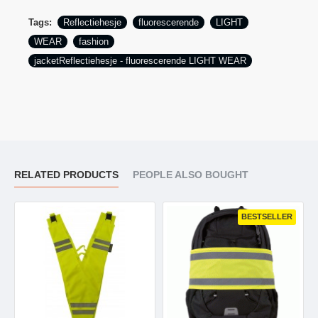
Tags:
Reflectiehesje
fluorescerende
LIGHT
WEAR
fashion
jacketReflectiehesje - fluorescerende LIGHT WEAR
RELATED PRODUCTS
PEOPLE ALSO BOUGHT
BESTSELLER