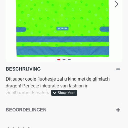
BESCHRIJVING
Dit super coole fluohesje zal u kind met de glimlach
dragen! Perfecte integratie van fashion in
zichtbaarheidsmateriaal.
CE goedgekeurd en EN 1150 certificaat
BEOORDELINGEN
• 100% Polyester 120g in fluorescerende gele, roze,
groene en oranje kleur