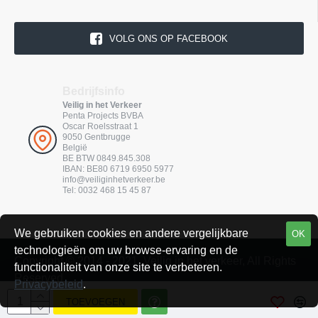
VOLG ONS OP FACEBOOK
Bedrijfsinfo
Veilig in het Verkeer
Penta Projects BVBA
Oscar Roelsstraat 1
9050 Gentbrugge
België
BE BTW 0849.845.308
IBAN: BE80 6719 6950 5977
info@veiliginhetverkeer.be
Tel: 0032 468 15 45 87
We gebruiken cookies en andere vergelijkbare
OK
technologieën om uw browse-ervaring en de
Copyright © 2014 - 2021, Veilig in het verkeer, All Rights
functionaliteit van onze site te verbeteren.
Reserved
Privacybeleid
.
Webdesign: Freakout.be
TOEVOEGEN