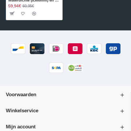
Waterdichte (8500mm) en ademende (3000gr/24u/m²) Regenjas - WOWOW Ben Nevis
59,94€
69,95€
Voorwaarden
Winkelservice
Mijn account