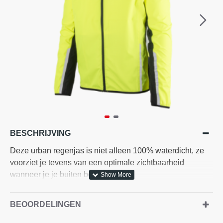
BESCHRIJVING
Deze urban regenjas is niet alleen 100% waterdicht, ze
voorziet je tevens van een optimale zichtbaarheid
wanneer je je buiten begeeft.
kenmerken: 8500mm waterproof - ademend 3000g/m² *
BEOORDELINGEN
24hr
• 2.5 layer stof - winddicht